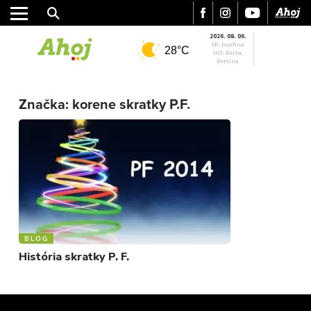
2026. 08. 06.
SK: Jozefína
28°C
HU: Berta,
Bettina
MESTO
REGIÓN
Značka:
korene skratky P.F.
ŠPORT
KULTÚRA
FOTKY
VIDEO
MIX
BLOG
História skratky P. F.