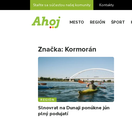
Staňte sa súčasťou našej komunity
Kontakty
MESTO
REGIÓN
ŠPORT
Značka:
Kormorán
REGIÓN
Slnovrat na Dunaji ponúkne jún
plný podujatí