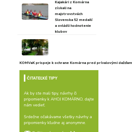
Kajakári z Komárna
získali na
majstrovstvách
Slovenska 52 medailí
a ovládli hodnotenie
klubov
KOMVaK prispeje k ochrane Komárna pred prívalovými dažďami
ČITATEĽKÉ TIPY
Ak by ste mali tipy, návrhy či
pripomienky k AHOJ KOMÁRNO, dajte
nám vedieť.
Srdečne očakávame všetky návrhy a
pripomienky kľudne aj anonymne.