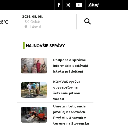
2026. 08. 08.
SK: Oskár
26°C
HU: László
NAJNOVŠIE SPRÁVY
Podpora a správne
informácie dodávajú
istotu pri dojčení
KOMVaK vyzýva
obyvateľov na
šetrenie pitnou
vodou
Umelá inteligencia
jazdí aj v sanitkách.
Prvý AI ultrazvuk v
teréne na Slovensku