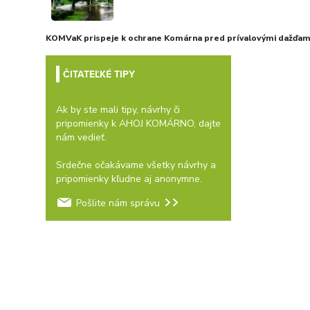
KOMVaK prispeje k ochrane Komárna pred prívalovými dažďami
ČITATEĽKÉ TIPY
Ak by ste mali tipy, návrhy či
pripomienky k AHOJ KOMÁRNO, dajte
nám vedieť.
Srdečne očakávame všetky návrhy a
pripomienky kľudne aj anonymne.
Pošlite nám správu