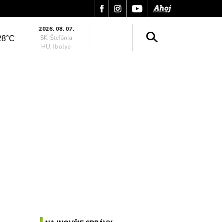
2026. 08. 07.
SK: Štefánia
28°C
HU: Ibolya