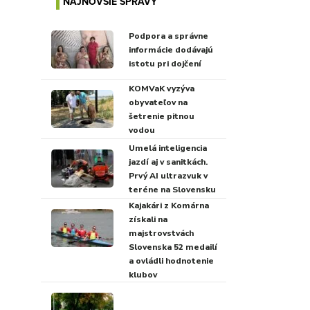
NAJNOVŠIE SPRÁVY
Podpora a správne
informácie dodávajú
istotu pri dojčení
KOMVaK vyzýva
obyvateľov na
šetrenie pitnou
vodou
Umelá inteligencia
jazdí aj v sanitkách.
Prvý AI ultrazvuk v
teréne na Slovensku
Kajakári z Komárna
získali na
majstrovstvách
Slovenska 52 medailí
a ovládli hodnotenie
klubov