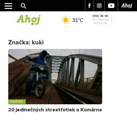
2026. 08. 09.
31°C
SK: Ľubomíra
HU: Emőd
MESTO
Značka:
kuki
REGIÓN
ŠPORT
KULTÚRA
FOTKY
VIDEO
MIX
FOTKY
20 jedinečných streetfotiek o Komárne