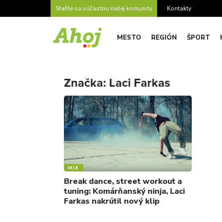
Staňte sa súčasťou našej komunity
Kontakty
MESTO
REGIÓN
ŠPORT
Značka:
Laci Farkas
MIX
Break dance, street workout a
tuning: Komárňanský ninja, Laci
Farkas nakrútil nový klip