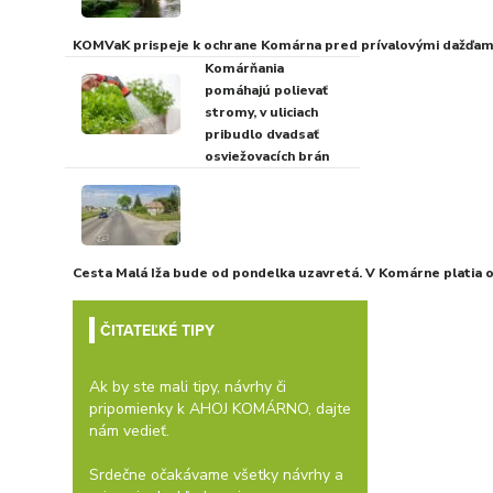
KOMVaK prispeje k ochrane Komárna pred prívalovými dažďami
Komárňania
pomáhajú polievať
stromy, v uliciach
pribudlo dvadsať
osviežovacích brán
Cesta Malá Iža bude od pondelka uzavretá. V Komárne platia
ČITATEĽKÉ TIPY
Ak by ste mali tipy, návrhy či
pripomienky k AHOJ KOMÁRNO, dajte
nám vedieť.
Srdečne očakávame všetky návrhy a