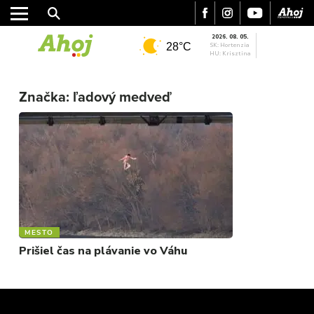
2026. 08. 05.
28°C
SK: Hortenzia
HU: Krisztina
MESTO
REGIÓN
Značka:
ľadový medveď
ŠPORT
KULTÚRA
FOTKY
VIDEO
MIX
MESTO
Prišiel čas na plávanie vo Váhu