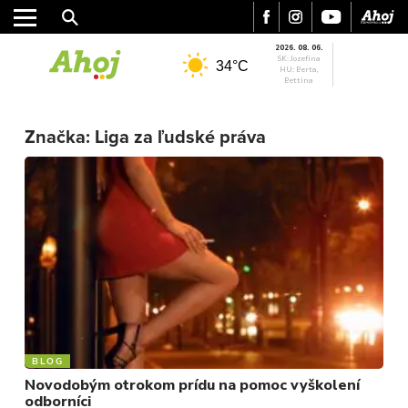
2026. 08. 06.
SK: Jozefína
34°C
HU: Berta,
Bettina
MESTO
Značka:
Liga za ľudské práva
REGIÓN
ŠPORT
KULTÚRA
FOTKY
VIDEO
MIX
BLOG
Novodobým otrokom prídu na pomoc vyškolení
odborníci