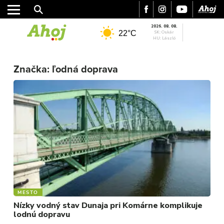
2026. 08. 08.
22°C
SK: Oskár
HU: László
Značka:
ľodná doprava
MESTO
REGIÓN
ŠPORT
KULTÚRA
FOTKY
VIDEO
MIX
MESTO
Nízky vodný stav Dunaja pri Komárne komplikuje
lodnú dopravu