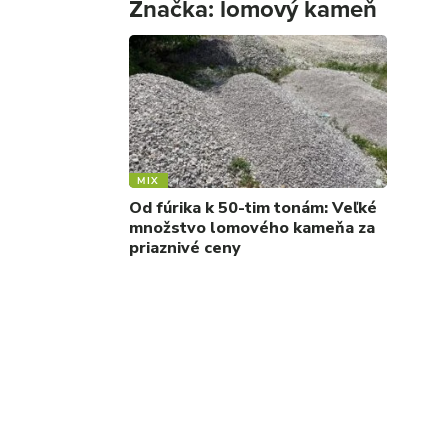
Značka:
lomový kameň
MIX
Od fúrika k 50-tim tonám: Veľké
množstvo lomového kameňa za
priaznivé ceny