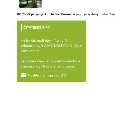
KOMVaK prispeje k ochrane Komárna pred prívalovými dažďami
ČITATEĽKÉ TIPY
Ak by ste mali tipy, návrhy či
pripomienky k AHOJ KOMÁRNO, dajte
nám vedieť.
Srdečne očakávame všetky návrhy a
pripomienky kľudne aj anonymne.
Pošlite nám správu