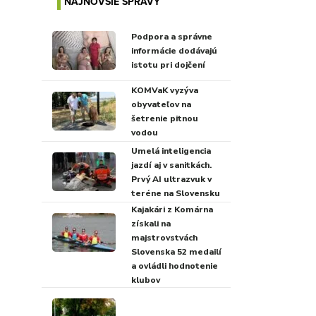
NAJNOVŠIE SPRÁVY
Podpora a správne
informácie dodávajú
istotu pri dojčení
KOMVaK vyzýva
obyvateľov na
šetrenie pitnou
vodou
Umelá inteligencia
jazdí aj v sanitkách.
Prvý AI ultrazvuk v
teréne na Slovensku
Kajakári z Komárna
získali na
majstrovstvách
Slovenska 52 medailí
a ovládli hodnotenie
klubov