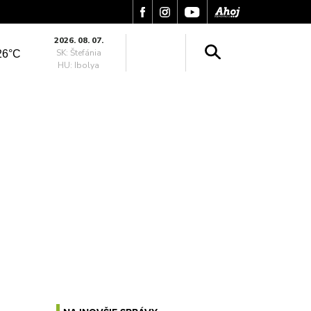
2026. 08. 07.
SK: Štefánia
26°C
HU: Ibolya