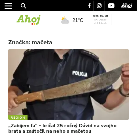
2026. 08. 08.
21°C
SK: Oskár
HU: László
MESTO
Značka:
mačeta
REGIÓN
ŠPORT
KULTÚRA
FOTKY
VIDEO
MIX
REGIÓN
„Zabijem ťa“ – kričal 25 ročný Dávid na svojho
brata a zaútočil na neho s mačetou