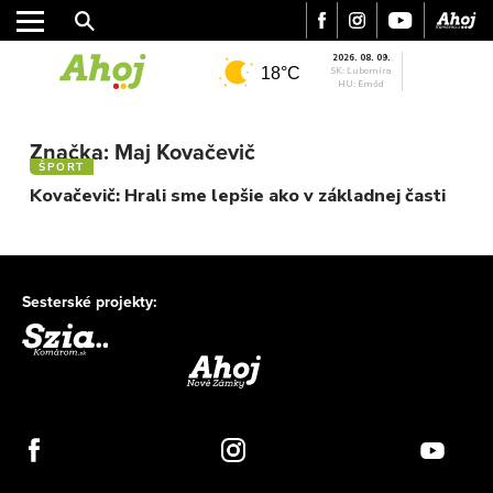
2026. 08. 09.
18°C
SK: Ľubomíra
HU: Emőd
MESTO
REGIÓN
Značka:
Maj Kovačevič
ŠPORT
ŠPORT
Kovačevič: Hrali sme lepšie ako v základnej časti
KULTÚRA
FOTKY
VIDEO
MIX
Sesterské projekty: