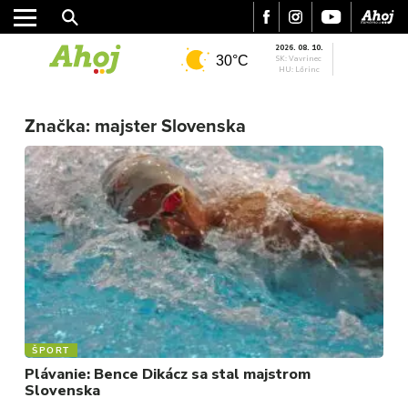
2026. 08. 10.
30°C
SK: Vavrinec
HU: Lőrinc
MESTO
Značka:
majster Slovenska
REGIÓN
ŠPORT
KULTÚRA
FOTKY
VIDEO
MIX
ŠPORT
Plávanie: Bence Dikácz sa stal majstrom
Slovenska