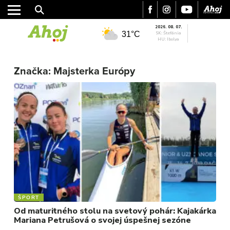
2026. 08. 07.
31°C
SK: Štefánia
HU: Ibolya
MESTO
REGIÓN
Značka:
Majsterka Európy
ŠPORT
KULTÚRA
FOTKY
VIDEO
MIX
ŠPORT
Od maturitného stolu na svetový pohár: Kajakárka
Mariana Petrušová o svojej úspešnej sezóne