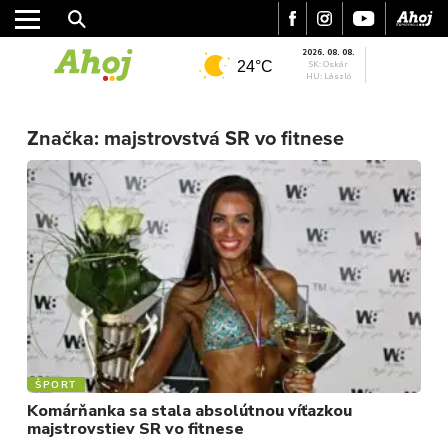
2026. 08. 08.
24°C
SK: Oskár
HU: László
MESTO
Značka:
majstrovstvá SR vo fitnese
REGIÓN
ŠPORT
KULTÚRA
FOTKY
VIDEO
MIX
ŠPORT
Komárňanka sa stala absolútnou víťazkou
majstrovstiev SR vo fitnese