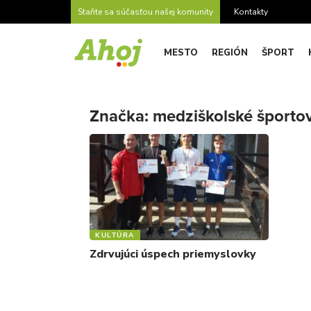
Staňte sa súčasťou našej komunity
Kontakty
MESTO
REGIÓN
ŠPORT
Značka:
medziškolské športo
KULTÚRA
Zdrvujúci úspech priemyslovky