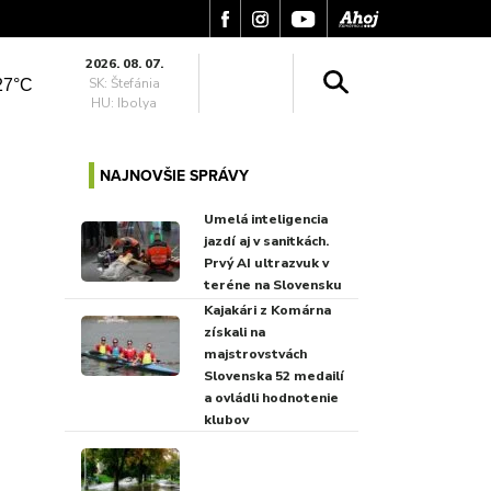
2026. 08. 07.
SK: Štefánia
27°C
HU: Ibolya
NAJNOVŠIE SPRÁVY
Umelá inteligencia
jazdí aj v sanitkách.
Prvý AI ultrazvuk v
teréne na Slovensku
Kajakári z Komárna
získali na
majstrovstvách
Slovenska 52 medailí
a ovládli hodnotenie
klubov