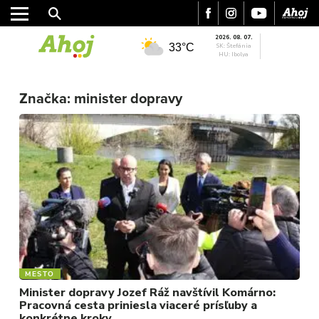
2026. 08. 07.
33°C
SK: Štefánia
HU: Ibolya
Značka:
minister dopravy
MESTO
REGIÓN
ŠPORT
KULTÚRA
FOTKY
VIDEO
MIX
MESTO
Minister dopravy Jozef Ráž navštívil Komárno:
Pracovná cesta priniesla viaceré prísľuby a
konkrétne kroky