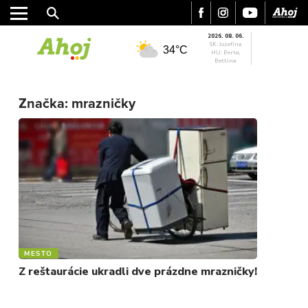
2026. 08. 06.
SK: Jozefína
34°C
HU: Berta,
Bettina
MESTO
REGIÓN
Značka:
mrazničky
ŠPORT
KULTÚRA
FOTKY
VIDEO
MIX
MESTO
Z reštaurácie ukradli dve prázdne mrazničky!