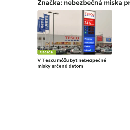
Značka:
nebezbečná miska pr
REGIÓN
V Tescu môžu byť nebezpečné
misky určené deťom