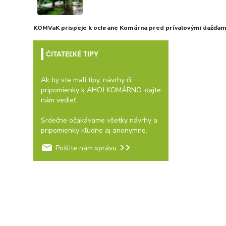
KOMVaK prispeje k ochrane Komárna pred prívalovými dažďami
ČITATEĽKÉ TIPY
Ak by ste mali tipy, návrhy či
pripomienky k AHOJ KOMÁRNO, dajte
nám vedieť.
Srdečne očakávame všetky návrhy a
pripomienky kľudne aj anonymne.
Pošlite nám správu