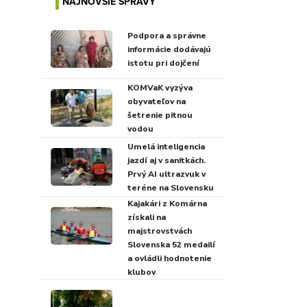
NAJNOVŠIE SPRÁVY
Podpora a správne
informácie dodávajú
istotu pri dojčení
KOMVaK vyzýva
obyvateľov na
šetrenie pitnou
vodou
Umelá inteligencia
jazdí aj v sanitkách.
Prvý AI ultrazvuk v
teréne na Slovensku
Kajakári z Komárna
získali na
majstrovstvách
Slovenska 52 medailí
a ovládli hodnotenie
klubov