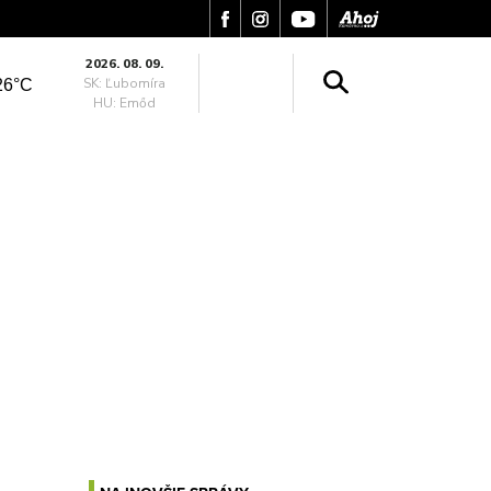
2026. 08. 09.
SK: Ľubomíra
26°C
HU: Emőd