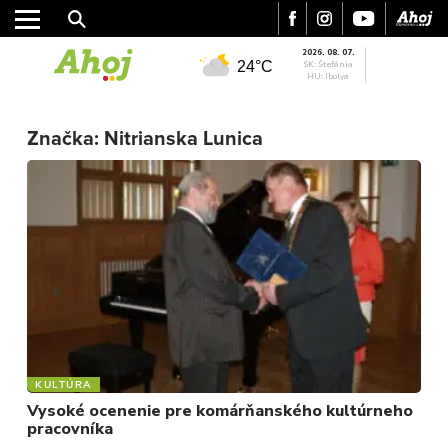
2026. 08. 07.
24°C
SK: Štefánia
HU: Ibolya
MESTO
Značka:
Nitrianska Lunica
REGIÓN
ŠPORT
KULTÚRA
FOTKY
VIDEO
MIX
KULTÚRA
Vysoké ocenenie pre komárňanského kultúrneho
pracovníka