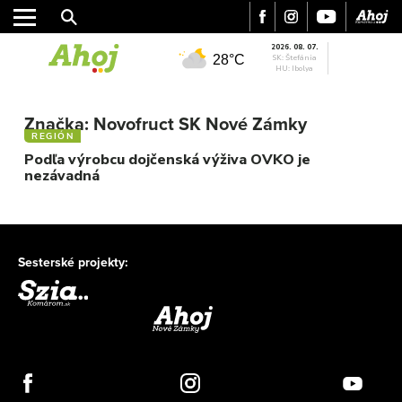
2026. 08. 07.
28°C
SK: Štefánia
HU: Ibolya
MESTO
REGIÓN
Značka:
Novofruct SK Nové Zámky
REGIÓN
ŠPORT
Podľa výrobcu dojčenská výživa OVKO je
KULTÚRA
nezávadná
FOTKY
VIDEO
MIX
Sesterské projekty: