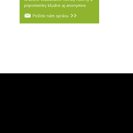
pripomienky kľudne aj anonymne.
Pošlite nám správu