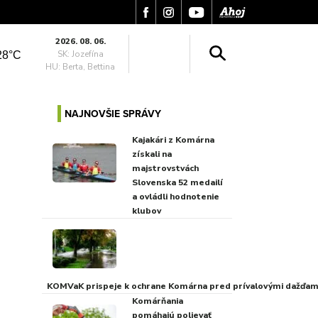
2026. 08. 06.
SK: Jozefína
28°C
HU: Berta, Bettina
NAJNOVŠIE SPRÁVY
Kajakári z Komárna
získali na
majstrovstvách
Slovenska 52 medailí
a ovládli hodnotenie
klubov
KOMVaK prispeje k ochrane Komárna pred prívalovými dažďami
Komárňania
pomáhajú polievať