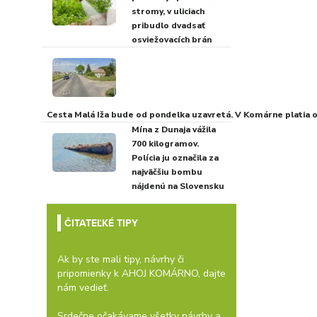
stromy, v uliciach
pribudlo dvadsať
osviežovacích brán
Cesta Malá Iža bude od pondelka uzavretá. V Komárne platia
Mína z Dunaja vážila
700 kilogramov.
Polícia ju označila za
najväčšiu bombu
nájdenú na Slovensku
ČITATEĽKÉ TIPY
Ak by ste mali tipy, návrhy či
pripomienky k AHOJ KOMÁRNO, dajte
nám vedieť.
Srdečne očakávame všetky návrhy a