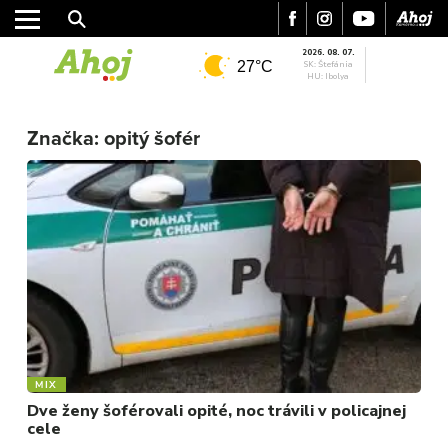
2026. 08. 07.
27°C
SK: Štefánia
HU: Ibolya
MESTO
Značka:
opitý šofér
REGIÓN
ŠPORT
KULTÚRA
FOTKY
VIDEO
MIX
MIX
Dve ženy šoférovali opité, noc trávili v policajnej
cele