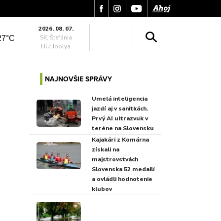
2026. 08. 07.
SK: Štefánia
27°C
HU: Ibolya
NAJNOVŠIE SPRÁVY
Umelá inteligencia
jazdí aj v sanitkách.
Prvý AI ultrazvuk v
teréne na Slovensku
Kajakári z Komárna
získali na
majstrovstvách
Slovenska 52 medailí
a ovládli hodnotenie
klubov