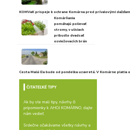
KOMVaK prispeje k ochrane Komárna pred prívalovými dažďami
Komárňania
pomáhajú polievať
stromy, v uliciach
pribudlo dvadsať
osviežovacích brán
Cesta Malá Iža bude od pondelka uzavretá. V Komárne platia
ČITATEĽKÉ TIPY
Ak by ste mali tipy, návrhy či
pripomienky k AHOJ KOMÁRNO, dajte
nám vedieť.
Srdečne očakávame všetky návrhy a