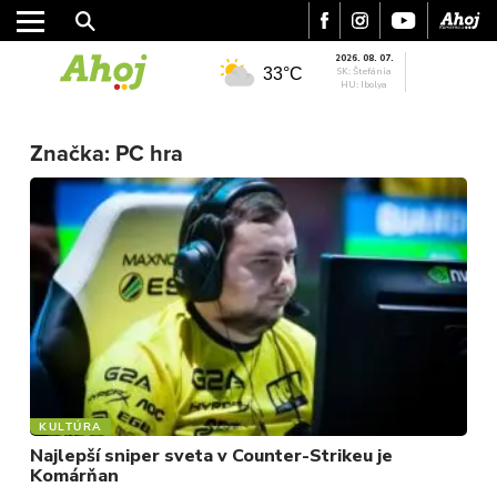
2026. 08. 07.
33°C
SK: Štefánia
HU: Ibolya
MESTO
REGIÓN
Značka:
PC hra
ŠPORT
KULTÚRA
FOTKY
VIDEO
MIX
KULTÚRA
Najlepší sniper sveta v Counter-Strikeu je
Komárňan