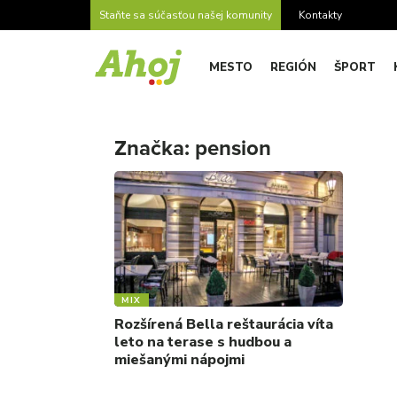
Staňte sa súčasťou našej komunity
Kontakty
MESTO
REGIÓN
ŠPORT
Značka:
pension
MIX
Rozšírená Bella reštaurácia víta
leto na terase s hudbou a
miešanými nápojmi