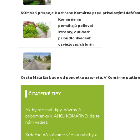
KOMVaK prispeje k ochrane Komárna pred prívalovými dažďami
Komárňania
pomáhajú polievať
stromy, v uliciach
pribudlo dvadsať
osviežovacích brán
Cesta Malá Iža bude od pondelka uzavretá. V Komárne platia
ČITATEĽKÉ TIPY
Ak by ste mali tipy, návrhy či
pripomienky k AHOJ KOMÁRNO, dajte
nám vedieť.
Srdečne očakávame všetky návrhy a