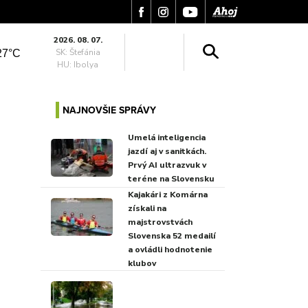
2026. 08. 07.
SK: Štefánia
27°C
HU: Ibolya
NAJNOVŠIE SPRÁVY
Umelá inteligencia
jazdí aj v sanitkách.
Prvý AI ultrazvuk v
teréne na Slovensku
Kajakári z Komárna
získali na
majstrovstvách
Slovenska 52 medailí
a ovládli hodnotenie
klubov