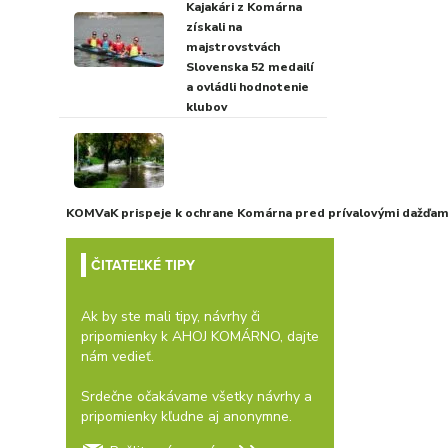
Kajakári z Komárna
získali na
majstrovstvách
Slovenska 52 medailí
a ovládli hodnotenie
klubov
KOMVaK prispeje k ochrane Komárna pred prívalovými dažďami
ČITATEĽKÉ TIPY
Ak by ste mali tipy, návrhy či
pripomienky k AHOJ KOMÁRNO, dajte
nám vedieť.
Srdečne očakávame všetky návrhy a
pripomienky kľudne aj anonymne.