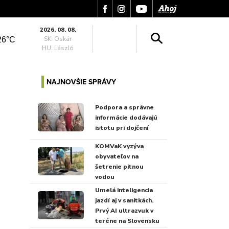
2026. 08. 08.
SK: Oskár
26°C
HU: László
NAJNOVŠIE SPRÁVY
Podpora a správne
informácie dodávajú
istotu pri dojčení
KOMVaK vyzýva
obyvateľov na
šetrenie pitnou
vodou
Umelá inteligencia
jazdí aj v sanitkách.
Prvý AI ultrazvuk v
teréne na Slovensku