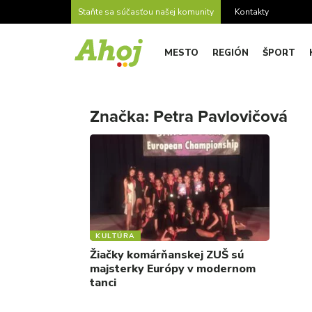
Staňte sa súčasťou našej komunity
Kontakty
MESTO
REGIÓN
ŠPORT
Značka:
Petra Pavlovičová
KULTÚRA
Žiačky komárňanskej ZUŠ sú
majsterky Európy v modernom
tanci