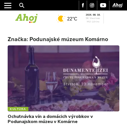
2026. 08. 10.
22°C
SK: Vavrinec
HU: Lőrinc
Značka:
Podunajské múzeum Komárno
MESTO
REGIÓN
ŠPORT
KULTÚRA
FOTKY
VIDEO
MIX
KULTÚRA
Ochutnávka vín a domácich výrobkov v
Podunajskom múzeu v Komárne