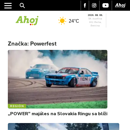
2026. 08. 06.
SK: Jozefína
24°C
HU: Berta,
Bettina
Značka:
Powerfest
MESTO
REGIÓN
ŠPORT
KULTÚRA
FOTKY
VIDEO
MIX
REGIÓN
„POWER“ majáles na Slovakia Ringu sa blíži