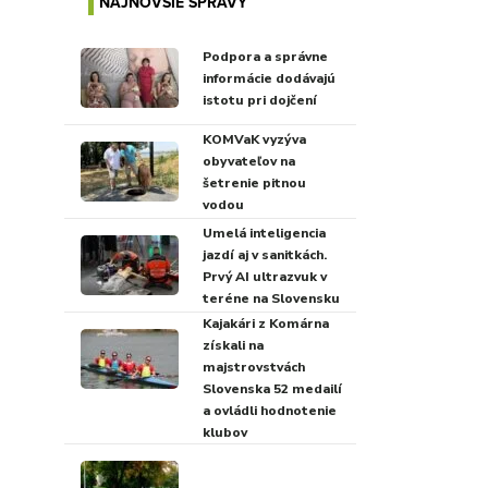
NAJNOVŠIE SPRÁVY
Podpora a správne
informácie dodávajú
istotu pri dojčení
KOMVaK vyzýva
obyvateľov na
šetrenie pitnou
vodou
Umelá inteligencia
jazdí aj v sanitkách.
Prvý AI ultrazvuk v
teréne na Slovensku
Kajakári z Komárna
získali na
majstrovstvách
Slovenska 52 medailí
a ovládli hodnotenie
klubov