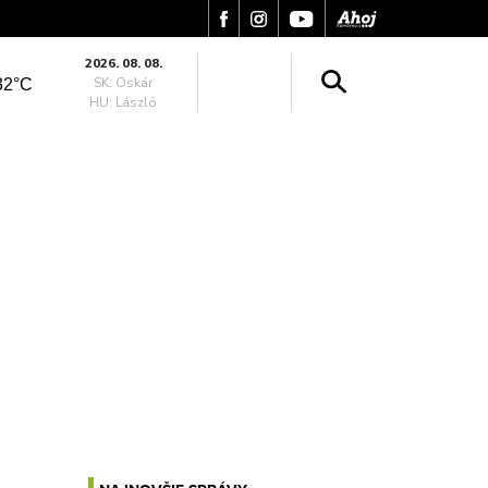
2026. 08. 08.
SK: Oskár
32°C
HU: László