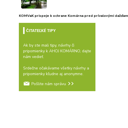
KOMVaK prispeje k ochrane Komárna pred prívalovými dažďami
ČITATEĽKÉ TIPY
Ak by ste mali tipy, návrhy či
pripomienky k AHOJ KOMÁRNO, dajte
nám vedieť.
Srdečne očakávame všetky návrhy a
pripomienky kľudne aj anonymne.
Pošlite nám správu