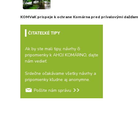
KOMVaK prispeje k ochrane Komárna pred prívalovými dažďami
ČITATEĽKÉ TIPY
Ak by ste mali tipy, návrhy či
pripomienky k AHOJ KOMÁRNO, dajte
nám vedieť.
Srdečne očakávame všetky návrhy a
pripomienky kľudne aj anonymne.
Pošlite nám správu