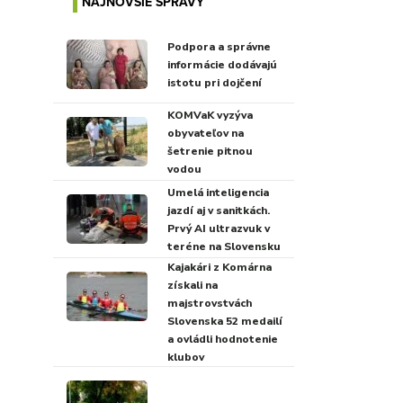
NAJNOVŠIE SPRÁVY
Podpora a správne
informácie dodávajú
istotu pri dojčení
KOMVaK vyzýva
obyvateľov na
šetrenie pitnou
vodou
Umelá inteligencia
jazdí aj v sanitkách.
Prvý AI ultrazvuk v
teréne na Slovensku
Kajakári z Komárna
získali na
majstrovstvách
Slovenska 52 medailí
a ovládli hodnotenie
klubov