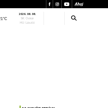
2026. 08. 08.
SK: Oskár
21°C
HU: László