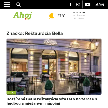
2026. 08. 07.
27°C
SK: Štefánia
HU: Ibolya
MESTO
REGIÓN
Značka:
Reštaurácia Bella
ŠPORT
KULTÚRA
FOTKY
VIDEO
MIX
MIX
Rozšírená Bella reštaurácia víta leto na terase s
hudbou a miešanými nápojmi