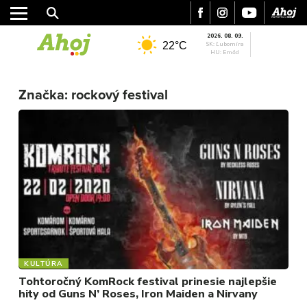
2026. 08. 09.
22°C
SK: Ľubomíra
HU: Emőd
MESTO
Značka:
rockový festival
REGIÓN
ŠPORT
KULTÚRA
FOTKY
VIDEO
MIX
KULTÚRA
Tohtoročný KomRock festival prinesie najlepšie
hity od Guns N’ Roses, Iron Maiden a Nirvany