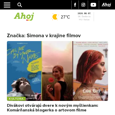
2026. 08. 07.
27°C
SK: Štefánia
HU: Ibolya
MESTO
REGIÓN
Značka:
Simona v krajine filmov
ŠPORT
KULTÚRA
FOTKY
VIDEO
MIX
KULTÚRA
Divákovi otvárajú dvere k novým myšlienkam:
Komárňanská blogerka o artovom filme