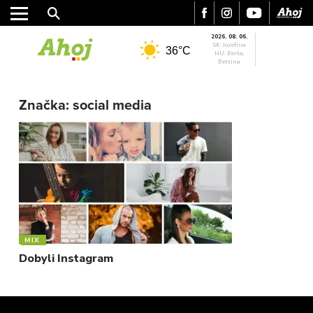
2026. 08. 06.
SK: Jozefína
36°C
HU: Berta,
Bettina
MESTO
REGIÓN
Značka:
social media
ŠPORT
KULTÚRA
FOTKY
VIDEO
MIX
MIX
Dobyli Instagram