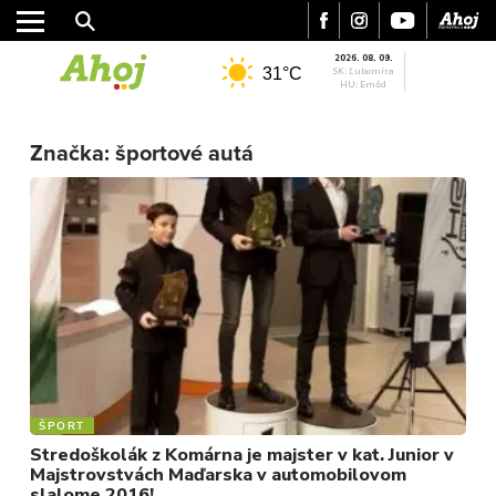
2026. 08. 09.
31°C
SK: Ľubomíra
HU: Emőd
Značka:
športové autá
MESTO
REGIÓN
ŠPORT
KULTÚRA
FOTKY
VIDEO
MIX
ŠPORT
Stredoškolák z Komárna je majster v kat. Junior v
Majstrovstvách Maďarska v automobilovom
slalome 2016!