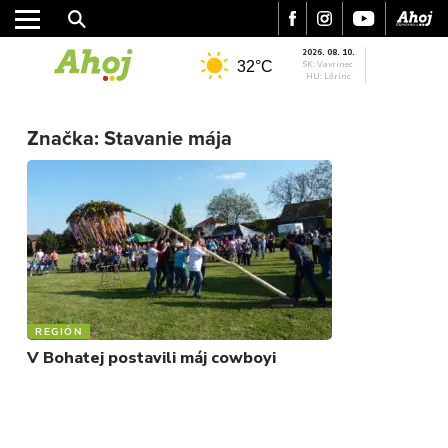
2026. 08. 10.
32°C
SK: Vavrinec
HU: Lőrinc
MESTO
Značka:
Stavanie mája
REGIÓN
ŠPORT
KULTÚRA
FOTKY
VIDEO
MIX
REGIÓN
V Bohatej postavili máj cowboyi