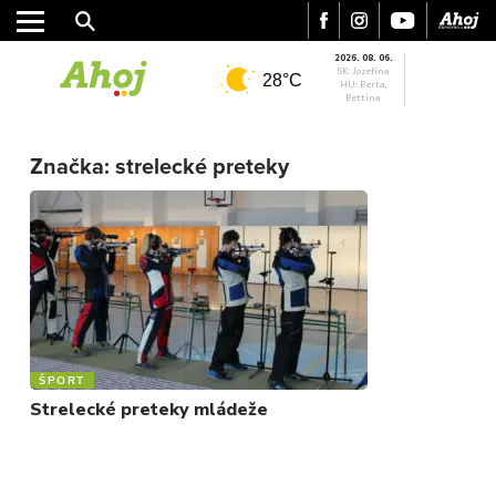
2026. 08. 06.
SK: Jozefína
28°C
HU: Berta,
Bettina
MESTO
REGIÓN
Značka:
strelecké preteky
ŠPORT
KULTÚRA
FOTKY
VIDEO
MIX
ŠPORT
Strelecké preteky mládeže