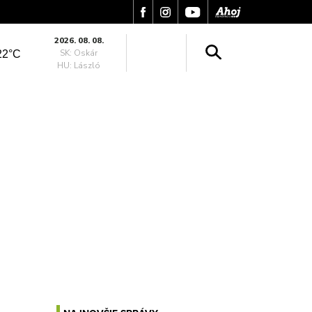
2026. 08. 08.
SK: Oskár
22°C
HU: László