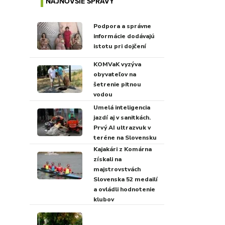
NAJNOVŠIE SPRÁVY
Podpora a správne
informácie dodávajú
istotu pri dojčení
KOMVaK vyzýva
obyvateľov na
šetrenie pitnou
vodou
Umelá inteligencia
jazdí aj v sanitkách.
Prvý AI ultrazvuk v
teréne na Slovensku
Kajakári z Komárna
získali na
majstrovstvách
Slovenska 52 medailí
a ovládli hodnotenie
klubov