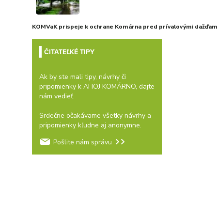
KOMVaK prispeje k ochrane Komárna pred prívalovými dažďami
ČITATEĽKÉ TIPY
Ak by ste mali tipy, návrhy či
pripomienky k AHOJ KOMÁRNO, dajte
nám vedieť.
Srdečne očakávame všetky návrhy a
pripomienky kľudne aj anonymne.
Pošlite nám správu