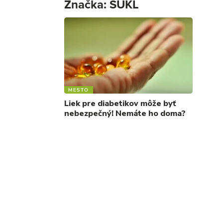
Značka:
ŠÚKL
MESTO
Liek pre diabetikov môže byť
nebezpečný! Nemáte ho doma?