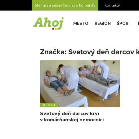
Staňte sa súčasťou našej komunity
Kontakty
MESTO
REGIÓN
ŠPORT
Značka:
Svetový deň darcov k
MESTO
Svetový deň darcov krvi
v komárňanskej nemocnici