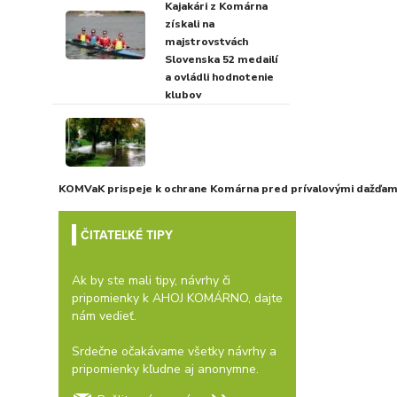
Kajakári z Komárna
získali na
majstrovstvách
Slovenska 52 medailí
a ovládli hodnotenie
klubov
KOMVaK prispeje k ochrane Komárna pred prívalovými dažďami
ČITATEĽKÉ TIPY
Ak by ste mali tipy, návrhy či
pripomienky k AHOJ KOMÁRNO, dajte
nám vedieť.
Srdečne očakávame všetky návrhy a
pripomienky kľudne aj anonymne.