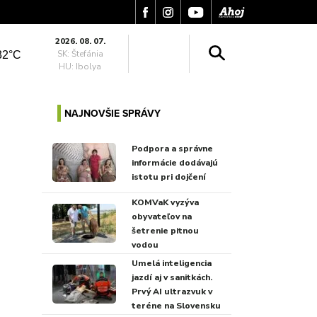
2026. 08. 07.
SK: Štefánia
32°C
HU: Ibolya
NAJNOVŠIE SPRÁVY
Podpora a správne
informácie dodávajú
istotu pri dojčení
KOMVaK vyzýva
obyvateľov na
šetrenie pitnou
vodou
Umelá inteligencia
jazdí aj v sanitkách.
Prvý AI ultrazvuk v
teréne na Slovensku