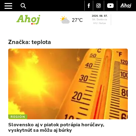
2026. 08. 07.
27°C
SK: Štefánia
HU: Ibolya
MESTO
REGIÓN
Značka:
teplota
ŠPORT
KULTÚRA
FOTKY
VIDEO
MIX
REGIÓN
Slovensko aj v piatok potrápia horúčavy,
vyskytnúť sa môžu aj búrky