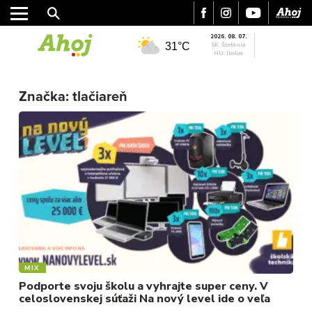
2026. 08. 07.
31°C
SK: Štefánia
HU: Ibolya
MESTO
REGIÓN
Značka:
tlačiareň
ŠPORT
KULTÚRA
FOTKY
VIDEO
MIX
MIX
Podporte svoju školu a vyhrajte super ceny. V
celoslovenskej súťaži Na nový level ide o veľa