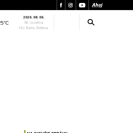
2026. 08. 06.
SK: Jozefína
25°C
HU: Berta, Bettina