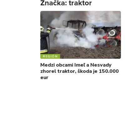
Značka:
traktor
REGIÓN
Medzi obcami Imeľ a Nesvady
zhorel traktor, škoda je 150.000
eur