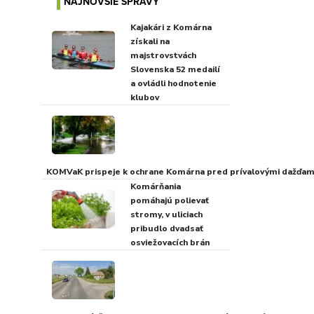
NAJNOVŠIE SPRÁVY
Kajakári z Komárna
získali na
majstrovstvách
Slovenska 52 medailí
a ovládli hodnotenie
klubov
KOMVaK prispeje k ochrane Komárna pred prívalovými dažďami
Komárňania
pomáhajú polievať
stromy, v uliciach
pribudlo dvadsať
osviežovacích brán