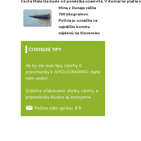
Cesta Malá Iža bude od pondelka uzavretá. V Komárne platia
Mína z Dunaja vážila
700 kilogramov.
Polícia ju označila za
najväčšiu bombu
nájdenú na Slovensku
ČITATEĽKÉ TIPY
Ak by ste mali tipy, návrhy či
pripomienky k AHOJ KOMÁRNO, dajte
nám vedieť.
Srdečne očakávame všetky návrhy a
pripomienky kľudne aj anonymne.
Pošlite nám správu