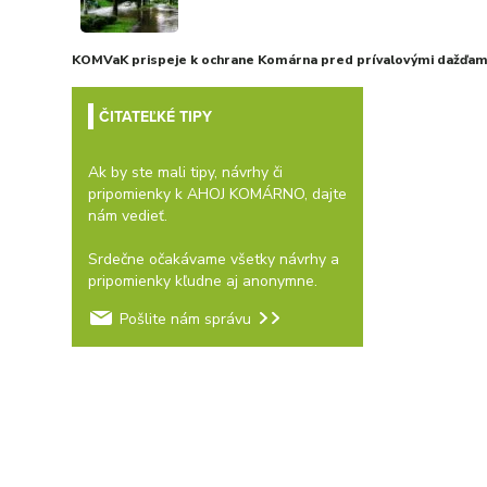
KOMVaK prispeje k ochrane Komárna pred prívalovými dažďami
ČITATEĽKÉ TIPY
Ak by ste mali tipy, návrhy či
pripomienky k AHOJ KOMÁRNO, dajte
nám vedieť.
Srdečne očakávame všetky návrhy a
pripomienky kľudne aj anonymne.
Pošlite nám správu