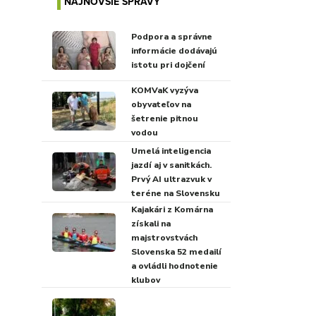
NAJNOVŠIE SPRÁVY
Podpora a správne
informácie dodávajú
istotu pri dojčení
KOMVaK vyzýva
obyvateľov na
šetrenie pitnou
vodou
Umelá inteligencia
jazdí aj v sanitkách.
Prvý AI ultrazvuk v
teréne na Slovensku
Kajakári z Komárna
získali na
majstrovstvách
Slovenska 52 medailí
a ovládli hodnotenie
klubov