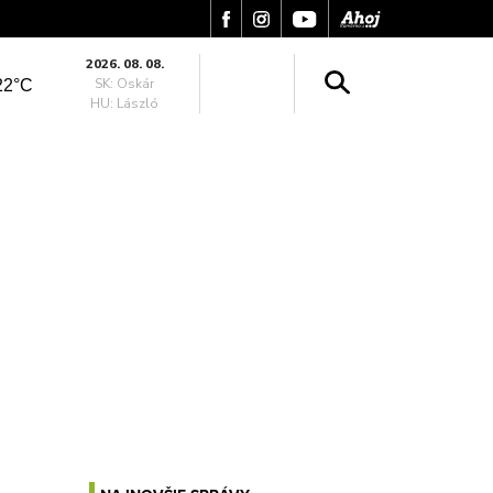
2026. 08. 08.
SK: Oskár
22°C
HU: László