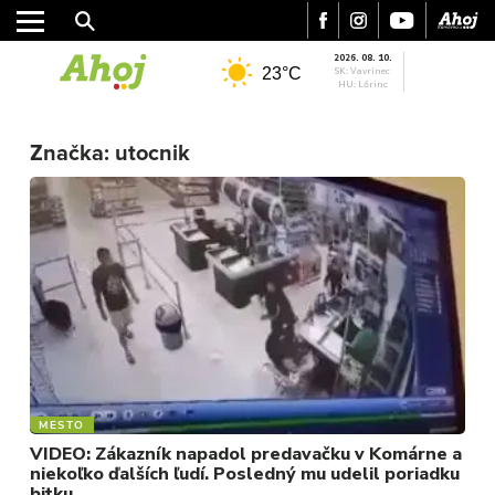
2026. 08. 10.
23°C
SK: Vavrinec
HU: Lőrinc
Značka:
utocnik
MESTO
REGIÓN
ŠPORT
KULTÚRA
FOTKY
VIDEO
MIX
MESTO
VIDEO: Zákazník napadol predavačku v Komárne a
niekoľko ďalších ľudí. Posledný mu udelil poriadku
bitku