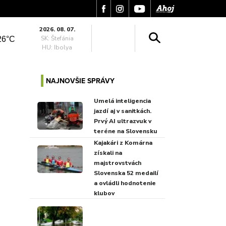
2026. 08. 07.
SK: Štefánia
26°C
HU: Ibolya
NAJNOVŠIE SPRÁVY
Umelá inteligencia
jazdí aj v sanitkách.
Prvý AI ultrazvuk v
teréne na Slovensku
Kajakári z Komárna
získali na
majstrovstvách
Slovenska 52 medailí
a ovládli hodnotenie
klubov