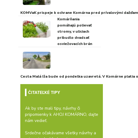
KOMVaK prispeje k ochrane Komárna pred prívalovými dažďami
Komárňania
pomáhajú polievať
stromy, v uliciach
pribudlo dvadsať
osviežovacích brán
Cesta Malá Iža bude od pondelka uzavretá. V Komárne platia
ČITATEĽKÉ TIPY
Ak by ste mali tipy, návrhy či
pripomienky k AHOJ KOMÁRNO, dajte
nám vedieť.
Srdečne očakávame všetky návrhy a