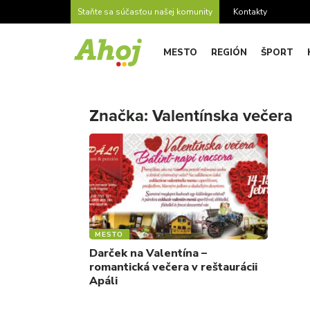
Staňte sa súčasťou našej komunity
Kontakty
MESTO
REGIÓN
ŠPORT
Značka:
Valentínska večera
MESTO
Darček na Valentína –
romantická večera v reštaurácii
Apáli