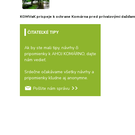
KOMVaK prispeje k ochrane Komárna pred prívalovými dažďami
ČITATEĽKÉ TIPY
Ak by ste mali tipy, návrhy či
pripomienky k AHOJ KOMÁRNO, dajte
nám vedieť.
Srdečne očakávame všetky návrhy a
pripomienky kľudne aj anonymne.
Pošlite nám správu