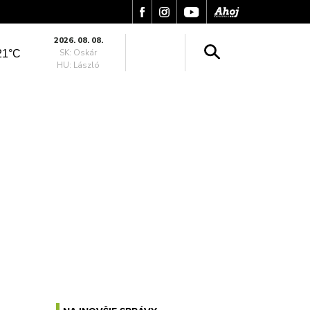
2026. 08. 08.
SK: Oskár
21°C
HU: László