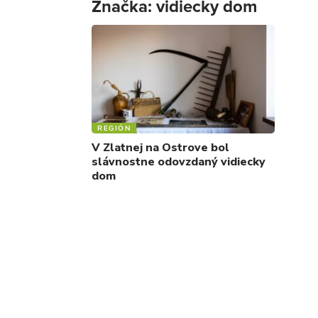
Značka:
vidiecky dom
REGIÓN
V Zlatnej na Ostrove bol
slávnostne odovzdaný vidiecky
dom