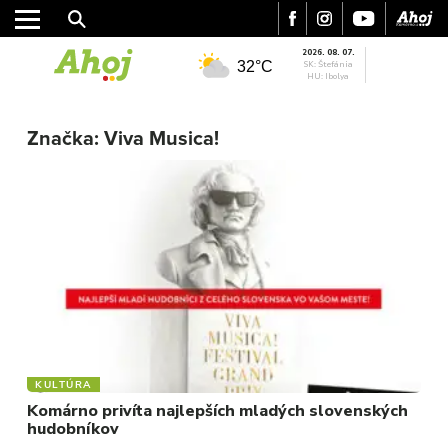
2026. 08. 07.
32°C
SK: Štefánia
HU: Ibolya
MESTO
REGIÓN
Značka:
Viva Musica!
ŠPORT
KULTÚRA
FOTKY
VIDEO
MIX
KULTÚRA
Komárno privíta najlepších mladých slovenských
hudobníkov