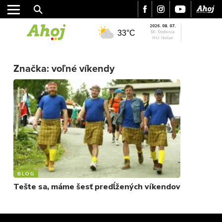
2026. 08. 07.
33°C
SK: Štefánia
HU: Ibolya
MESTO
REGIÓN
Značka:
voľné víkendy
ŠPORT
KULTÚRA
FOTKY
VIDEO
MIX
BLOG
Tešte sa, máme šesť predĺžených víkendov