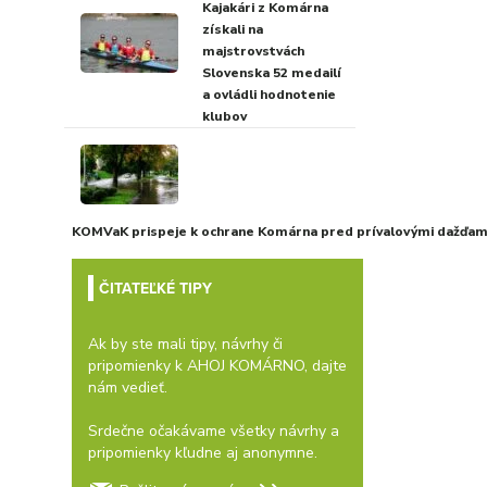
Kajakári z Komárna
získali na
majstrovstvách
Slovenska 52 medailí
a ovládli hodnotenie
klubov
KOMVaK prispeje k ochrane Komárna pred prívalovými dažďami
ČITATEĽKÉ TIPY
Ak by ste mali tipy, návrhy či
pripomienky k AHOJ KOMÁRNO, dajte
nám vedieť.
Srdečne očakávame všetky návrhy a
pripomienky kľudne aj anonymne.