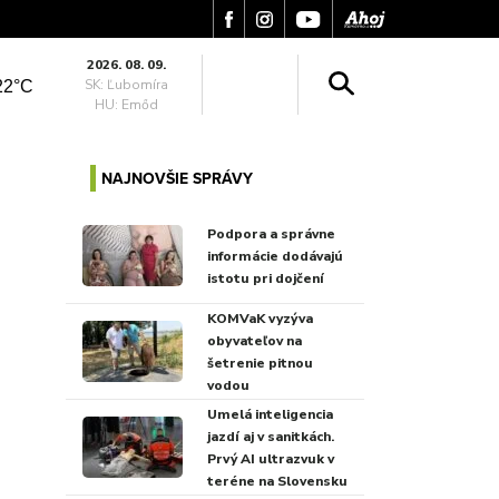
2026. 08. 09.
SK: Ľubomíra
22°C
HU: Emőd
NAJNOVŠIE SPRÁVY
Podpora a správne
informácie dodávajú
istotu pri dojčení
KOMVaK vyzýva
obyvateľov na
šetrenie pitnou
vodou
Umelá inteligencia
jazdí aj v sanitkách.
Prvý AI ultrazvuk v
teréne na Slovensku