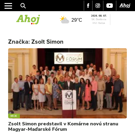
2026. 08. 07.
29°C
SK: Štefánia
HU: Ibolya
MESTO
REGIÓN
Značka:
Zsolt Simon
ŠPORT
KULTÚRA
FOTKY
VIDEO
MIX
MIX
Zsolt Simon predstavil v Komárne novú stranu
Magyar-Maďarské Fórum